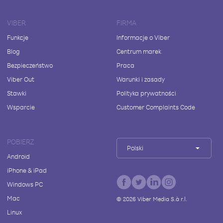
VIBER
FIRMA
Funkcje
Informacje o Viber
Blog
Centrum marek
Bezpieczeństwo
Praca
Viber Out
Warunki i zasady
Stawki
Polityka prywatności
Wsparcie
Customer Complaints Code
POBIERZ
Polski
Android
iPhone & iPad
Windows PC
Mac
©
2026
Viber Media S.à r.l.
Linux