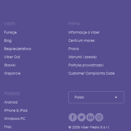
VIBER
FIRMA
Funkcje
Informacje o Viber
Blog
Centrum marek
Bezpieczeństwo
Praca
Viber Out
Warunki i zasady
Stawki
Polityka prywatności
Wsparcie
Customer Complaints Code
POBIERZ
Polski
Android
iPhone & iPad
Windows PC
Mac
©
2026
Viber Media S.à r.l.