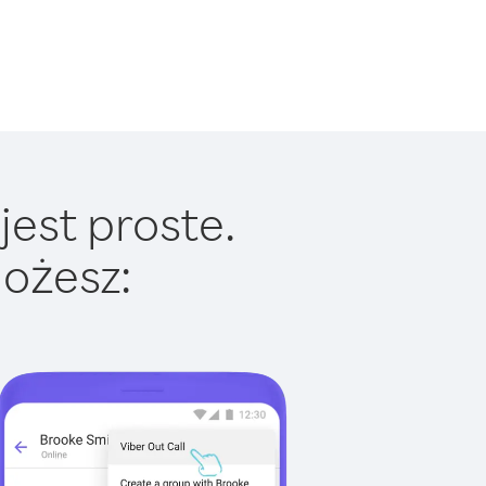
jest proste.
ożesz: