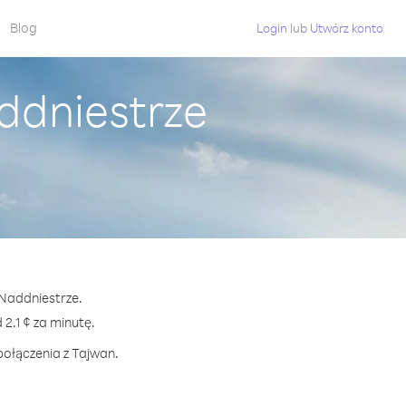
Blog
Login
lub
Utwórz konto
ddniestrze
 Naddniestrze.
.1 ¢ za minutę.
połączenia z Tajwan.