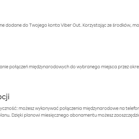
one dodane do Twojego konta Viber Out. Korzystając ze środków, m
anie połączeń międzynarodowych do wybranego miejsca przez okres
cji
tyczność: możesz wykonywać połączenia międzynarodowe na telefo
 planu. Dzięki planowi miesięcznego abonamentu możesz zaoszczędz