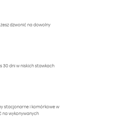
ożesz dzwonić na dowolny
 30 dni w niskich stawkach
ny stacjonarne i komórkowe w
ić na wykonywanych