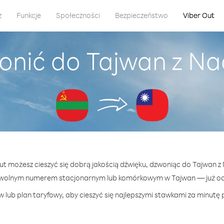
z
Funkcje
Społeczności
Bezpieczeństwo
Viber Out
onić do Tajwan z Na
Out możesz cieszyć się dobrą jakością dźwięku, dzwoniąc do Tajwan z
owolnym numerem stacjonarnym lub komórkowym w Tajwan — już od 2
 lub plan taryfowy, aby cieszyć się najlepszymi stawkami za minutę 