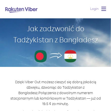
Login
Togg
navig
Jak zadzwonić do
Tadżykistan z Bangladesz
Dzięki Viber Out możesz cieszyć się dobrą jakością
dźwięku, dzwoniąc do Tadżykistan z
Bangladesz.
Połączenia z dowolnym numerem
stacjonarnym lub komórkowym w Tadżykistan — już od
19.5 ¢ za minutę.