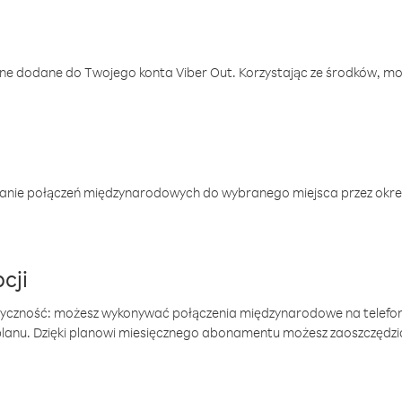
one dodane do Twojego konta Viber Out. Korzystając ze środków, m
anie połączeń międzynarodowych do wybranego miejsca przez okres
cji
tyczność: możesz wykonywać połączenia międzynarodowe na telefo
 planu. Dzięki planowi miesięcznego abonamentu możesz zaoszczędz