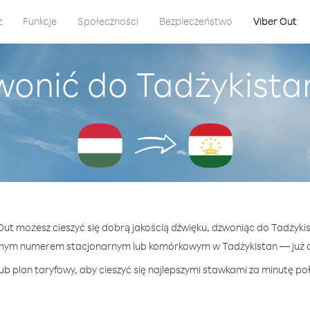
z
Funkcje
Społeczności
Bezpieczeństwo
Viber Out
wonić do Tadżykista
 Out możesz cieszyć się dobrą jakością dźwięku, dzwoniąc do Tadżyki
lnym numerem stacjonarnym lub komórkowym w Tadżykistan — już od
ub plan taryfowy, aby cieszyć się najlepszymi stawkami za minutę poł