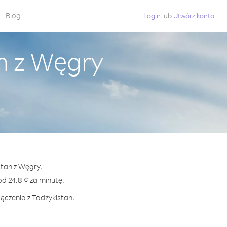
Blog
Login
lub
Utwórz konto
n z Węgry
stan z Węgry.
 24.8 ¢ za minutę.
ączenia z Tadżykistan.