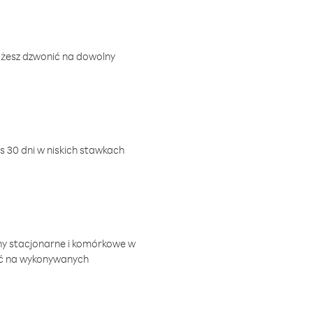
ożesz dzwonić na dowolny
 30 dni w niskich stawkach
ny stacjonarne i komórkowe w
ić na wykonywanych