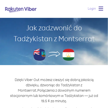
Login
Togg
navig
Jak zadzwonić do
Tadżykistan z Montserrat
Dzięki Viber Out możesz cieszyć się dobrą jakością
dźwięku, dzwoniąc do Tadżykistan z
Montserrat.
Połączenia z dowolnym numerem
stacjonarnym lub komórkowym w Tadżykistan — już od
19.5 ¢ za minutę.