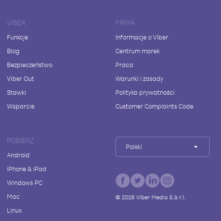
VIBER
FIRMA
Funkcje
Informacje o Viber
Blog
Centrum marek
Bezpieczeństwo
Praca
Viber Out
Warunki i zasady
Stawki
Polityka prywatności
Wsparcie
Customer Complaints Code
POBIERZ
Polski
Android
iPhone & iPad
Windows PC
Mac
©
2026
Viber Media S.à r.l.
Linux