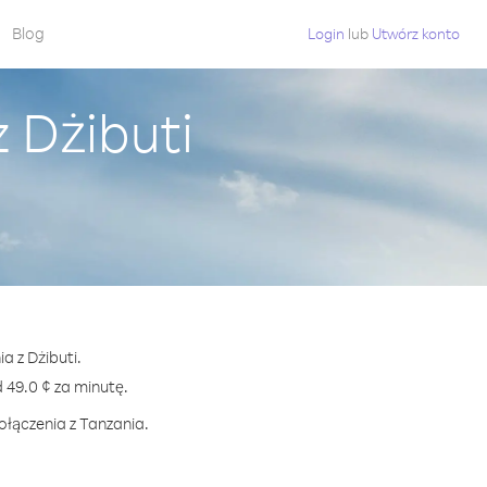
Blog
Login
lub
Utwórz konto
 Dżibuti
a z Dżibuti.
49.0 ¢ za minutę.
ołączenia z Tanzania.