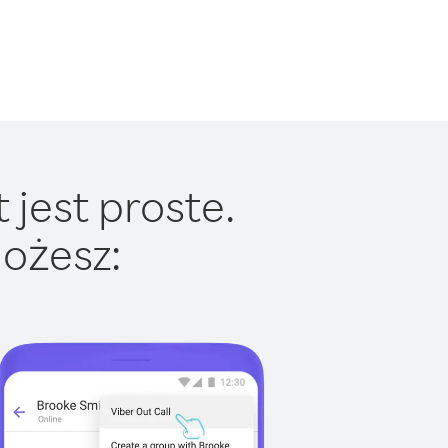
 jest proste.
ożesz: