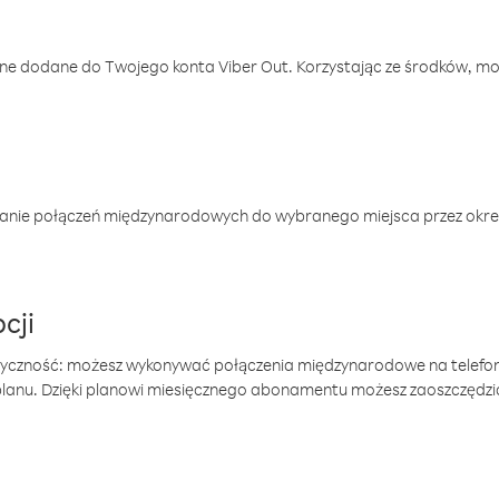
one dodane do Twojego konta Viber Out. Korzystając ze środków, m
anie połączeń międzynarodowych do wybranego miejsca przez okres
cji
tyczność: możesz wykonywać połączenia międzynarodowe na telefo
 planu. Dzięki planowi miesięcznego abonamentu możesz zaoszczędz