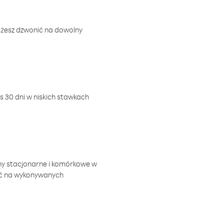
ożesz dzwonić na dowolny
 30 dni w niskich stawkach
ny stacjonarne i komórkowe w
ić na wykonywanych