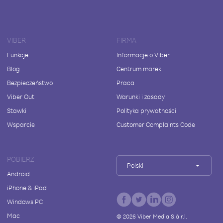
VIBER
FIRMA
Funkcje
Informacje o Viber
Blog
Centrum marek
Bezpieczeństwo
Praca
Viber Out
Warunki i zasady
Stawki
Polityka prywatności
Wsparcie
Customer Complaints Code
POBIERZ
Polski
Android
iPhone & iPad
Windows PC
Mac
©
2026
Viber Media S.à r.l.