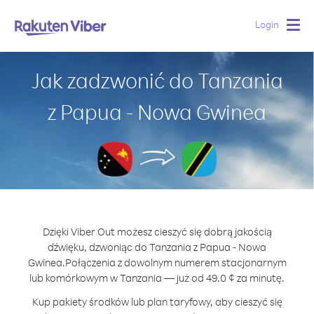
Login
Togg
navig
Jak zadzwonić do Tanzania
z Papua - Nowa Gwinea
Dzięki Viber Out możesz cieszyć się dobrą jakością
dźwięku, dzwoniąc do Tanzania z Papua - Nowa
Gwinea.
Połączenia z dowolnym numerem stacjonarnym
lub komórkowym w Tanzania — już od 49.0 ¢ za minutę.
Kup pakiety środków lub plan taryfowy, aby cieszyć się