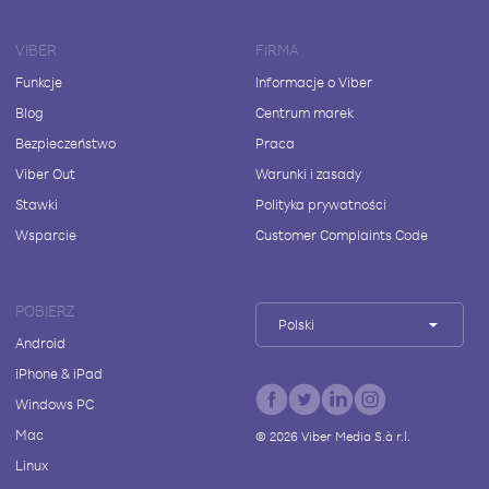
VIBER
FIRMA
Funkcje
Informacje o Viber
Blog
Centrum marek
Bezpieczeństwo
Praca
Viber Out
Warunki i zasady
Stawki
Polityka prywatności
Wsparcie
Customer Complaints Code
POBIERZ
Polski
Android
iPhone & iPad
Windows PC
Mac
©
2026
Viber Media S.à r.l.
Linux