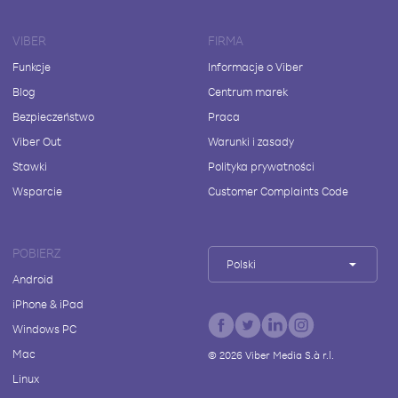
VIBER
FIRMA
Funkcje
Informacje o Viber
Blog
Centrum marek
Bezpieczeństwo
Praca
Viber Out
Warunki i zasady
Stawki
Polityka prywatności
Wsparcie
Customer Complaints Code
POBIERZ
Polski
Android
iPhone & iPad
Windows PC
Mac
©
2026
Viber Media S.à r.l.
Linux