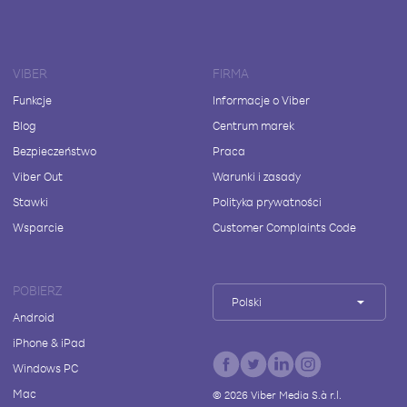
VIBER
FIRMA
Funkcje
Informacje o Viber
Blog
Centrum marek
Bezpieczeństwo
Praca
Viber Out
Warunki i zasady
Stawki
Polityka prywatności
Wsparcie
Customer Complaints Code
POBIERZ
Polski
Android
iPhone & iPad
Windows PC
Mac
©
2026
Viber Media S.à r.l.