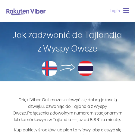
Login
Togg
navig
Jak zadzwonić do Tajlandia
z Wyspy Owcze
Dzięki Viber Out możesz cieszyć się dobrą jakością
dźwięku, dzwoniąc do Tajlandia z Wyspy
Owcze.
Połączenia z dowolnym numerem stacjonarnym
lub komórkowym w Tajlandia — już od 5.3 ¢ za minutę.
Kup pakiety środków lub plan taryfowy, aby cieszyć się