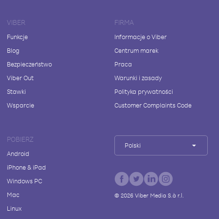
VIBER
FIRMA
Funkcje
Informacje o Viber
Blog
Centrum marek
Bezpieczeństwo
Praca
Viber Out
Warunki i zasady
Stawki
Polityka prywatności
Wsparcie
Customer Complaints Code
POBIERZ
Polski
Android
iPhone & iPad
Windows PC
Mac
©
2026
Viber Media S.à r.l.
Linux