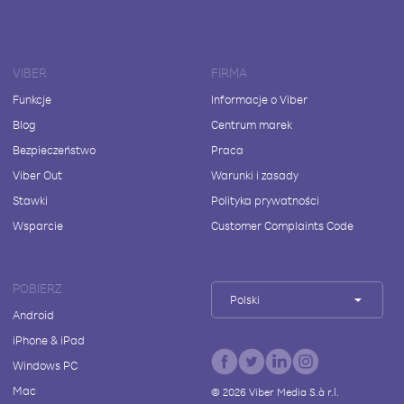
VIBER
FIRMA
Funkcje
Informacje o Viber
Blog
Centrum marek
Bezpieczeństwo
Praca
Viber Out
Warunki i zasady
Stawki
Polityka prywatności
Wsparcie
Customer Complaints Code
POBIERZ
Polski
Android
iPhone & iPad
Windows PC
Mac
©
2026
Viber Media S.à r.l.