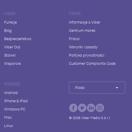
VIBER
FIRMA
Funkcje
Informacje o Viber
Blog
Centrum marek
Bezpieczeństwo
Praca
Viber Out
Warunki i zasady
Stawki
Polityka prywatności
Wsparcie
Customer Complaints Code
POBIERZ
Polski
Android
iPhone & iPad
Windows PC
Mac
©
2026
Viber Media S.à r.l.
Linux