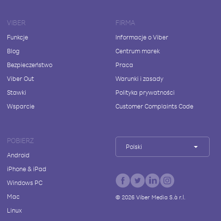
VIBER
FIRMA
Funkcje
Informacje o Viber
Blog
Centrum marek
Bezpieczeństwo
Praca
Viber Out
Warunki i zasady
Stawki
Polityka prywatności
Wsparcie
Customer Complaints Code
POBIERZ
Polski
Android
iPhone & iPad
Windows PC
Mac
©
2026
Viber Media S.à r.l.
Linux