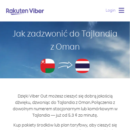
Login
Togg
navig
Jak zadzwonić do Tajlandia
z Oman
Dzięki Viber Out możesz cieszyć się dobrą jakością
dźwięku, dzwoniąc do Tajlandia z Oman.
Połączenia z
dowolnym numerem stacjonarnym lub komórkowym w
Tajlandia — już od 5.3 ¢ za minutę.
Kup pakiety środków lub plan taryfowy, aby cieszyć się