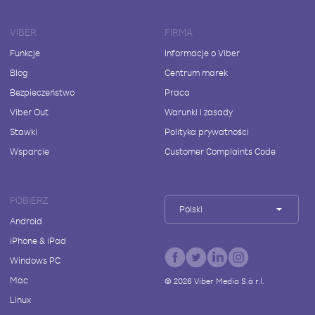
VIBER
FIRMA
Funkcje
Informacje o Viber
Blog
Centrum marek
Bezpieczeństwo
Praca
Viber Out
Warunki i zasady
Stawki
Polityka prywatności
Wsparcie
Customer Complaints Code
POBIERZ
Polski
Android
iPhone & iPad
Windows PC
Mac
©
2026
Viber Media S.à r.l.
Linux