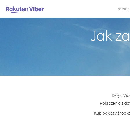
Pobier
Jak z
Dzięki Vi
Połączenia z d
Kup pakiety środkó