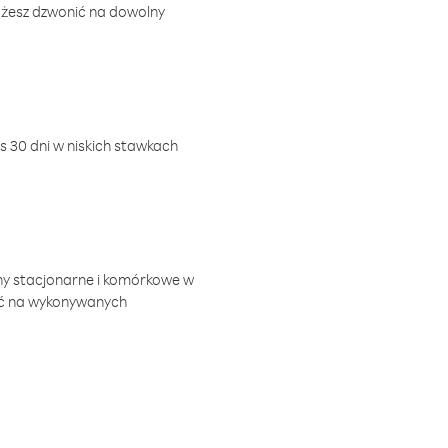
ożesz dzwonić na dowolny
 30 dni w niskich stawkach
ny stacjonarne i komórkowe w
ić na wykonywanych