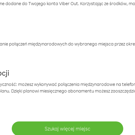
one dodane do Twojego konta Viber Out. Korzystając ze środków, m
anie połączeń międzynarodowych do wybranego miejsca przez okres
cji
tyczność: możesz wykonywać połączenia międzynarodowe na telefo
 planu. Dzięki planowi miesięcznego abonamentu możesz zaoszczędz
Szukaj więcej miejsc