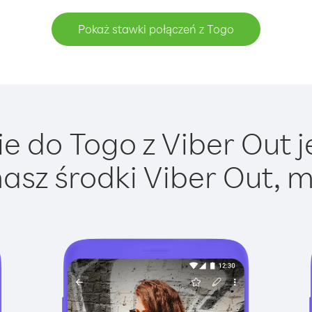
Pokaż stawki połączeń z Togo
 do Togo z Viber Out j
asz środki Viber Out, m