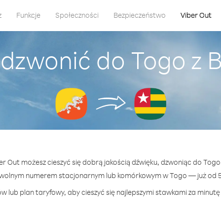
z
Funkcje
Społeczności
Bezpieczeństwo
Viber Out
adzwonić do Togo z 
ber Out możesz cieszyć się dobrą jakością dźwięku, dzwoniąc do Togo
owolnym numerem stacjonarnym lub komórkowym w Togo — już od 57
w lub plan taryfowy, aby cieszyć się najlepszymi stawkami za minutę