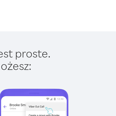
est proste.
ożesz: