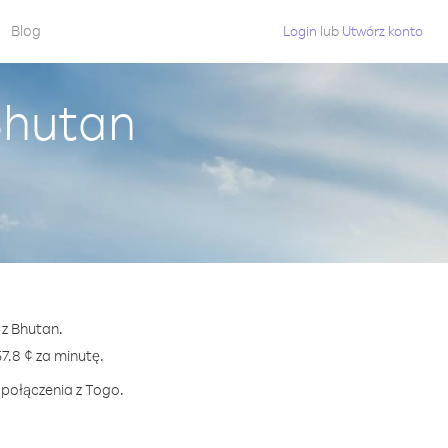
Blog
Login
lub
Utwórz konto
Bhutan
 z Bhutan.
.8 ¢ za minutę.
 połączenia z Togo.