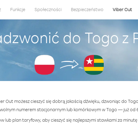
z
Funkcje
Społeczności
Bezpieczeństwo
Viber Out
adzwonić do Togo z 
ber Out możesz cieszyć się dobrą jakością dźwięku, dzwoniąc do Togo
owolnym numerem stacjonarnym lub komórkowym w Togo — już od 67
w lub plan taryfowy, aby cieszyć się najlepszymi stawkami za minutę