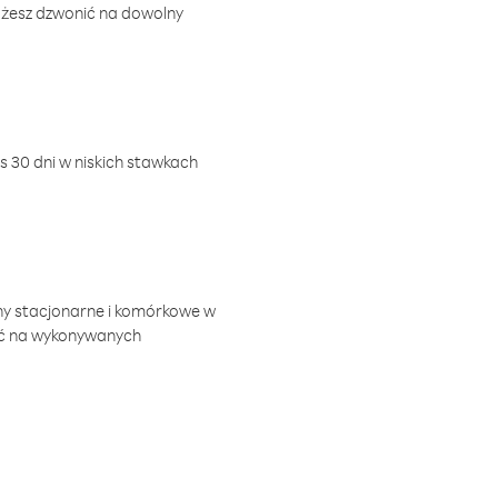
ożesz dzwonić na dowolny
 30 dni w niskich stawkach
ny stacjonarne i komórkowe w
ić na wykonywanych