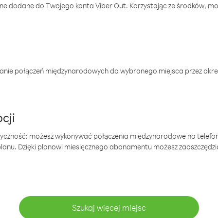
one dodane do Twojego konta Viber Out. Korzystając ze środków, m
anie połączeń międzynarodowych do wybranego miejsca przez okres
cji
tyczność: możesz wykonywać połączenia międzynarodowe na telefo
 planu. Dzięki planowi miesięcznego abonamentu możesz zaoszczędz
Szukaj więcej miejsc