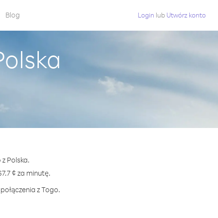
Blog
Login
lub
Utwórz konto
Polska
 z Polska.
.7 ¢ za minutę.
 połączenia z Togo.