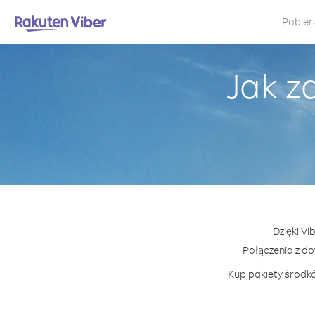
Pobier
Jak z
Dzięki Vi
Połączenia z d
Kup pakiety środkó