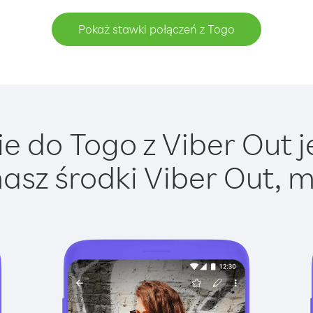
Pokaż stawki połączeń z Togo
 do Togo z Viber Out j
asz środki Viber Out, m