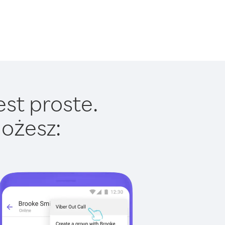
est proste.
ożesz: