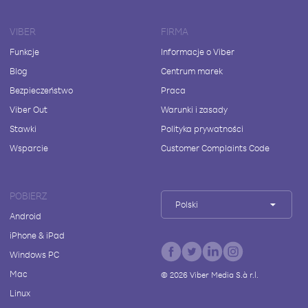
VIBER
FIRMA
Funkcje
Informacje o Viber
Blog
Centrum marek
Bezpieczeństwo
Praca
Viber Out
Warunki i zasady
Stawki
Polityka prywatności
Wsparcie
Customer Complaints Code
POBIERZ
Polski
Android
iPhone & iPad
Windows PC
Mac
©
2026
Viber Media S.à r.l.
Linux