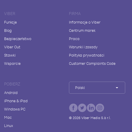
VIBER
FIRMA
Funkcje
Informacje o Viber
Blog
Centrum marek
Bezpieczeństwo
Praca
Viber Out
Warunki i zasady
Stawki
Polityka prywatności
Wsparcie
Customer Complaints Code
POBIERZ
Polski
Android
iPhone & iPad
Windows PC
Mac
©
2026
Viber Media S.à r.l.
Linux