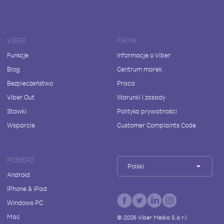
VIBER
FIRMA
Funkcje
Informacje o Viber
Blog
Centrum marek
Bezpieczeństwo
Praca
Viber Out
Warunki i zasady
Stawki
Polityka prywatności
Wsparcie
Customer Complaints Code
POBIERZ
Polski
Android
iPhone & iPad
Windows PC
Mac
©
2026
Viber Media S.à r.l.