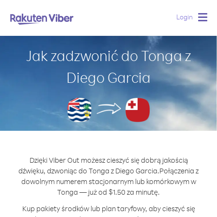
Login
Togg
navig
Jak zadzwonić do Tonga z
Diego Garcia
Dzięki Viber Out możesz cieszyć się dobrą jakością
dźwięku, dzwoniąc do Tonga z Diego Garcia.
Połączenia z
dowolnym numerem stacjonarnym lub komórkowym w
Tonga — już od $1.50 za minutę.
Kup pakiety środków lub plan taryfowy, aby cieszyć się