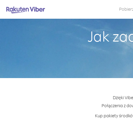
Pobier
Jak za
Dzięki Vib
Połączenia z d
Kup pakiety środków