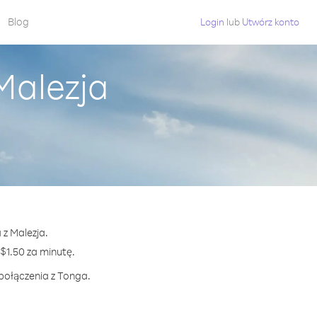
Blog
Login
lub
Utwórz konto
Malezja
 z Malezja.
1.50 za minutę.
 połączenia z Tonga.