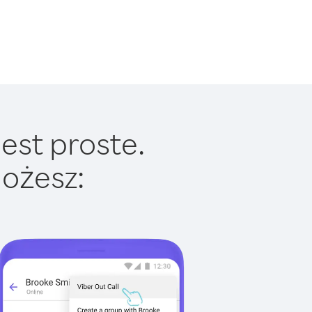
est proste.
ożesz: