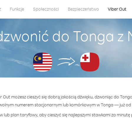
z
Funkcje
Społeczności
Bezpieczeństwo
Viber Out
dzwonić do Tonga z 
er Out możesz cieszyć się dobrą jakością dźwięku, dzwoniąc do Tonga
owolnym numerem stacjonarnym lub komórkowym w Tonga — już od $
 lub plan taryfowy, aby cieszyć się najlepszymi stawkami za minutę