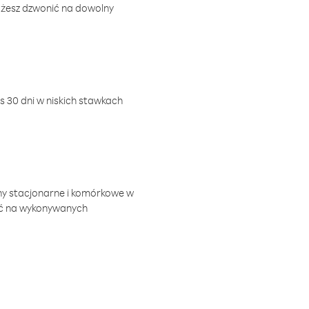
ożesz dzwonić na dowolny
 30 dni w niskich stawkach
ny stacjonarne i komórkowe w
ić na wykonywanych