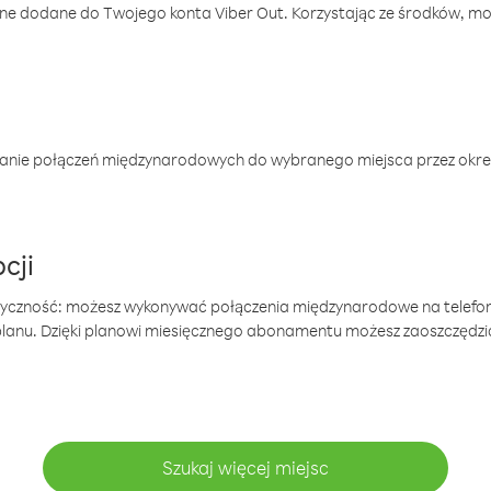
one dodane do Twojego konta Viber Out. Korzystając ze środków, m
anie połączeń międzynarodowych do wybranego miejsca przez okres
cji
tyczność: możesz wykonywać połączenia międzynarodowe na telefo
 planu. Dzięki planowi miesięcznego abonamentu możesz zaoszczędz
Szukaj więcej miejsc