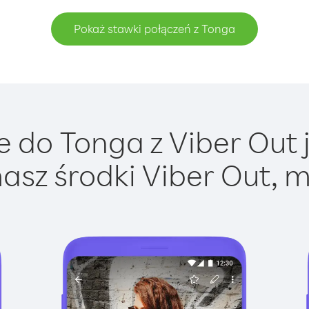
Pokaż stawki połączeń z Tonga
 do Tonga z Viber Out j
asz środki Viber Out, m