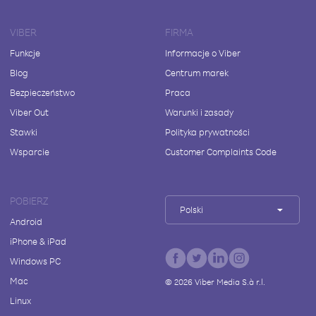
VIBER
FIRMA
Funkcje
Informacje o Viber
Blog
Centrum marek
Bezpieczeństwo
Praca
Viber Out
Warunki i zasady
Stawki
Polityka prywatności
Wsparcie
Customer Complaints Code
POBIERZ
Polski
Android
iPhone & iPad
Windows PC
Mac
©
2026
Viber Media S.à r.l.
Linux