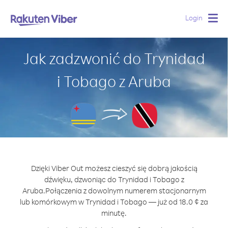
Login
Togg
navig
Jak zadzwonić do Trynidad
i Tobago z Aruba
Dzięki Viber Out możesz cieszyć się dobrą jakością
dźwięku, dzwoniąc do Trynidad i Tobago z
Aruba.
Połączenia z dowolnym numerem stacjonarnym
lub komórkowym w Trynidad i Tobago — już od 18.0 ¢ za
minutę.