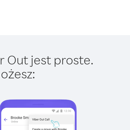
 Out jest proste.
ożesz: