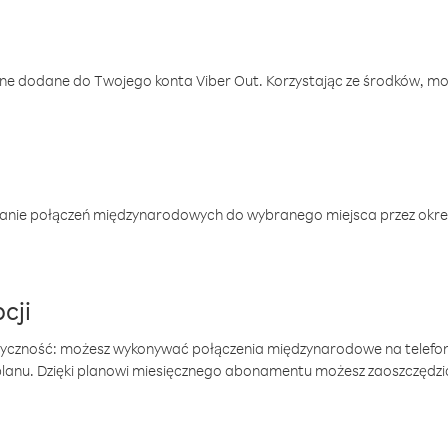
one dodane do Twojego konta Viber Out. Korzystając ze środków, m
anie połączeń międzynarodowych do wybranego miejsca przez okres
cji
tyczność: możesz wykonywać połączenia międzynarodowe na telefo
 planu. Dzięki planowi miesięcznego abonamentu możesz zaoszczędz