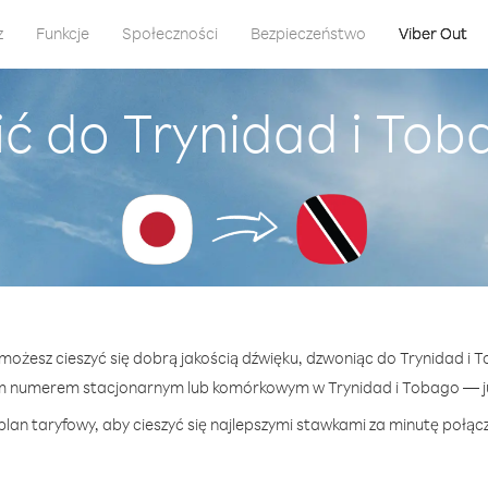
z
Funkcje
Społeczności
Bezpieczeństwo
Viber Out
ć do Trynidad i Tob
 możesz cieszyć się dobrą jakością dźwięku, dzwoniąc do Trynidad i 
m numerem stacjonarnym lub komórkowym w Trynidad i Tobago — już
plan taryfowy, aby cieszyć się najlepszymi stawkami za minutę połącz