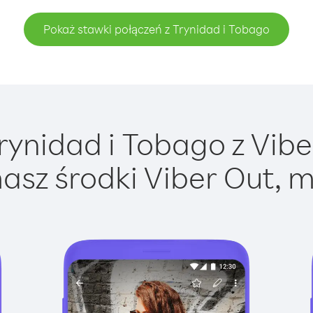
Pokaż stawki połączeń z Trynidad i Tobago
ynidad i Tobago z Viber
asz środki Viber Out, m