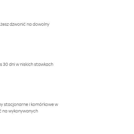
ożesz dzwonić na dowolny
 30 dni w niskich stawkach
ny stacjonarne i komórkowe w
ić na wykonywanych