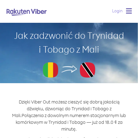
Login
Togg
navig
Jak zadzwonić do Trynidad
i Tobago z Mali
Dzięki Viber Out możesz cieszyć się dobrą jakością
dźwięku, dzwoniąc do Trynidad i Tobago z
Mali.
Połączenia z dowolnym numerem stacjonarnym lub
komórkowym w Trynidad i Tobago — już od 18.0 ¢ za
minutę.