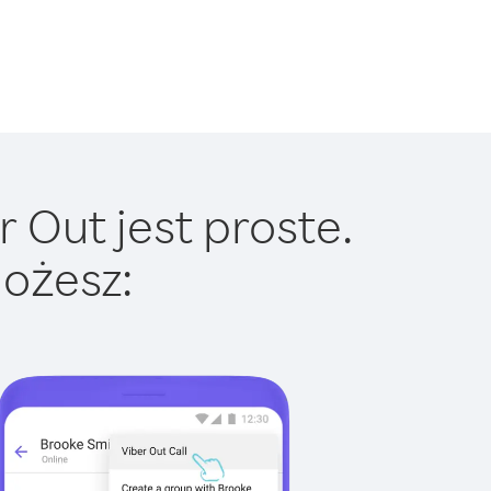
 Out jest proste.
ożesz: