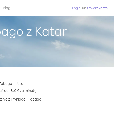
Blog
Login
lub
Utwórz konto
bago z Katar
 Tobago z Katar.
 od 18.0 ¢ za minutę.
enia z Trynidad i Tobago.