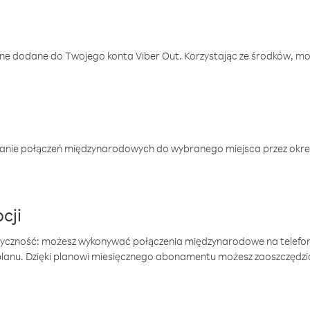
one dodane do Twojego konta Viber Out. Korzystając ze środków, m
anie połączeń międzynarodowych do wybranego miejsca przez okres
cji
tyczność: możesz wykonywać połączenia międzynarodowe na telefo
 planu. Dzięki planowi miesięcznego abonamentu możesz zaoszczędz