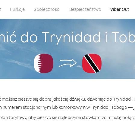
z
Funkcje
Społeczności
Bezpieczeństwo
Viber Out
ić do Trynidad i To
t możesz cieszyć się dobrą jakością dźwięku, dzwoniąc do Trynidad i
m numerem stacjonarnym lub komórkowym w Trynidad i Tobago — już
plan taryfowy, aby cieszyć się najlepszymi stawkami za minutę połącz