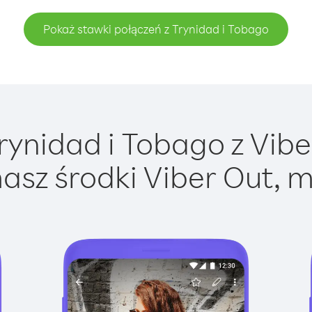
Pokaż stawki połączeń z Trynidad i Tobago
ynidad i Tobago z Viber
asz środki Viber Out, m