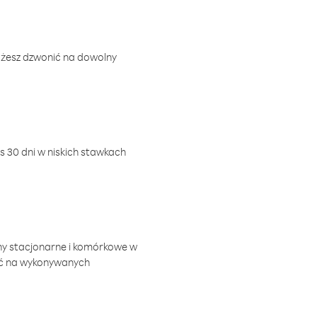
ożesz dzwonić na dowolny
 30 dni w niskich stawkach
ny stacjonarne i komórkowe w
ić na wykonywanych