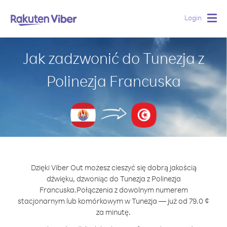
Login
Togg
navig
Jak zadzwonić do Tunezja z
Polinezja Francuska
Dzięki Viber Out możesz cieszyć się dobrą jakością
dźwięku, dzwoniąc do Tunezja z Polinezja
Francuska.
Połączenia z dowolnym numerem
stacjonarnym lub komórkowym w Tunezja — już od 79.0 ¢
za minutę.