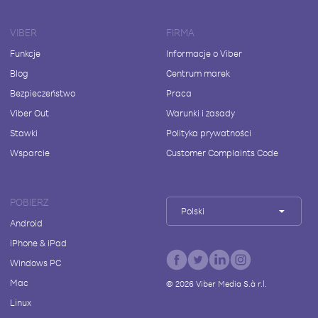
VIBER
FIRMA
Funkcje
Informacje o Viber
Blog
Centrum marek
Bezpieczeństwo
Praca
Viber Out
Warunki i zasady
Stawki
Polityka prywatności
Wsparcie
Customer Complaints Code
POBIERZ
Polski
Android
iPhone & iPad
Windows PC
Mac
©
2026
Viber Media S.à r.l.
Linux