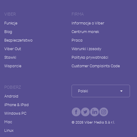
VIBER
FIRMA
Funkcje
Informacje o Viber
Blog
Centrum marek
Bezpieczeństwo
Praca
Viber Out
Warunki i zasady
Stawki
Polityka prywatności
Wsparcie
Customer Complaints Code
POBIERZ
Polski
Android
iPhone & iPad
Windows PC
Mac
©
2026
Viber Media S.à r.l.
Linux