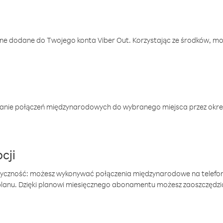
one dodane do Twojego konta Viber Out. Korzystając ze środków, m
anie połączeń międzynarodowych do wybranego miejsca przez okres
cji
tyczność: możesz wykonywać połączenia międzynarodowe na telefo
 planu. Dzięki planowi miesięcznego abonamentu możesz zaoszczędz