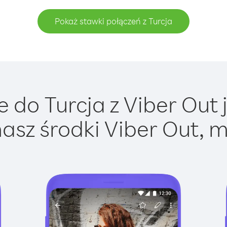
Pokaż stawki połączeń z Turcja
 do Turcja z Viber Out j
asz środki Viber Out, m