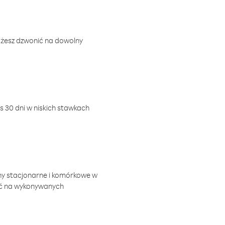
ożesz dzwonić na dowolny
 30 dni w niskich stawkach
ny stacjonarne i komórkowe w
ić na wykonywanych