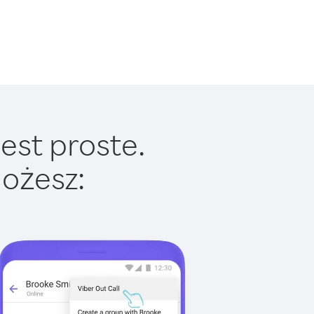
est proste.
ożesz: