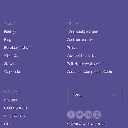
VIBER
FIRMA
Funkcje
Informacje o Viber
Blog
Centrum marek
Bezpieczeństwo
Praca
Viber Out
Warunki i zasady
Stawki
Polityka prywatności
Wsparcie
Customer Complaints Code
POBIERZ
Polski
Android
iPhone & iPad
Windows PC
Mac
©
2026
Viber Media S.à r.l.