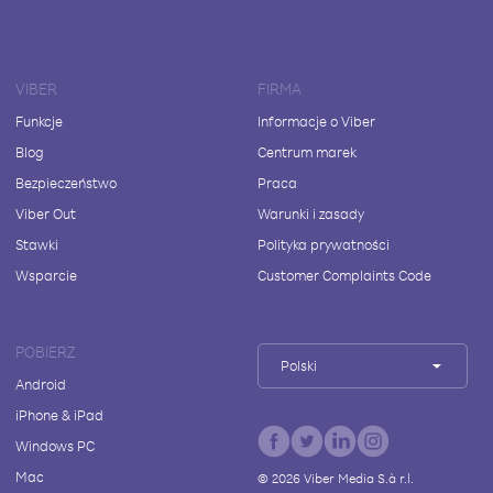
VIBER
FIRMA
Funkcje
Informacje o Viber
Blog
Centrum marek
Bezpieczeństwo
Praca
Viber Out
Warunki i zasady
Stawki
Polityka prywatności
Wsparcie
Customer Complaints Code
POBIERZ
Polski
Android
iPhone & iPad
Windows PC
Mac
©
2026
Viber Media S.à r.l.