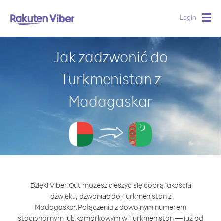
Login
Togg
navig
Jak zadzwonić do
Turkmenistan z
Madagaskar
Dzięki Viber Out możesz cieszyć się dobrą jakością
dźwięku, dzwoniąc do Turkmenistan z
Madagaskar.
Połączenia z dowolnym numerem
stacjonarnym lub komórkowym w Turkmenistan — już od