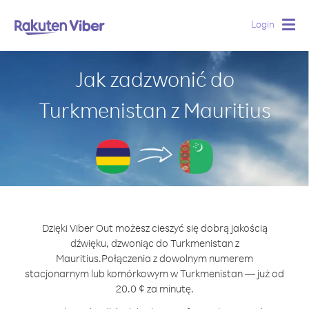
Login
Togg
navig
Jak zadzwonić do
Turkmenistan z Mauritius
Dzięki Viber Out możesz cieszyć się dobrą jakością
dźwięku, dzwoniąc do Turkmenistan z
Mauritius.
Połączenia z dowolnym numerem
stacjonarnym lub komórkowym w Turkmenistan — już od
20.0 ¢ za minutę.