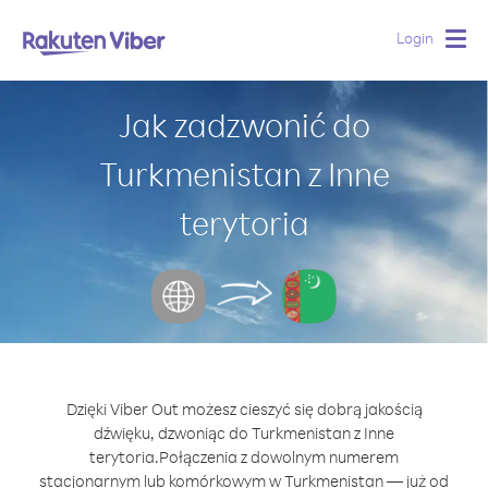
Login
Togg
navig
Jak zadzwonić do
Turkmenistan z Inne
terytoria
Dzięki Viber Out możesz cieszyć się dobrą jakością
dźwięku, dzwoniąc do Turkmenistan z Inne
terytoria.
Połączenia z dowolnym numerem
stacjonarnym lub komórkowym w Turkmenistan — już od