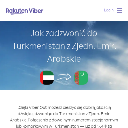
Login
Togg
navig
Jak zadzwonić do
Turkmenistan z Zjedn. Emir.
Arabskie
Dzięki Viber Out możesz cieszyć się dobrą jakością
dźwięku, dzwoniąc do Turkmenistan z Zjedn. Emir.
Arabskie.
Połączenia z dowolnym numerem stacjonarnym
lub komórkowym w Turkmenistan — już od 17.4 ¢ za