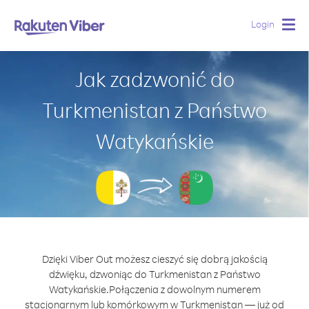
Login
Togg
navig
Jak zadzwonić do
Turkmenistan z Państwo
Watykańskie
Dzięki Viber Out możesz cieszyć się dobrą jakością
dźwięku, dzwoniąc do Turkmenistan z Państwo
Watykańskie.
Połączenia z dowolnym numerem
stacjonarnym lub komórkowym w Turkmenistan — już od