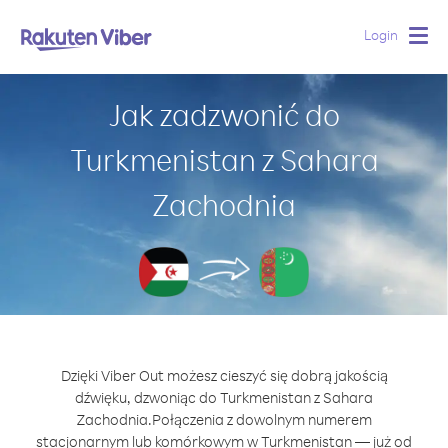
Login
Togg
navig
Jak zadzwonić do
Turkmenistan z Sahara
Zachodnia
Dzięki Viber Out możesz cieszyć się dobrą jakością
dźwięku, dzwoniąc do Turkmenistan z Sahara
Zachodnia.
Połączenia z dowolnym numerem
stacjonarnym lub komórkowym w Turkmenistan — już od