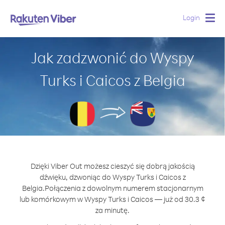
Login
Togg
navig
Jak zadzwonić do Wyspy
Turks i Caicos z Belgia
Dzięki Viber Out możesz cieszyć się dobrą jakością
dźwięku, dzwoniąc do Wyspy Turks i Caicos z
Belgia.
Połączenia z dowolnym numerem stacjonarnym
lub komórkowym w Wyspy Turks i Caicos — już od 30.3 ¢
za minutę.