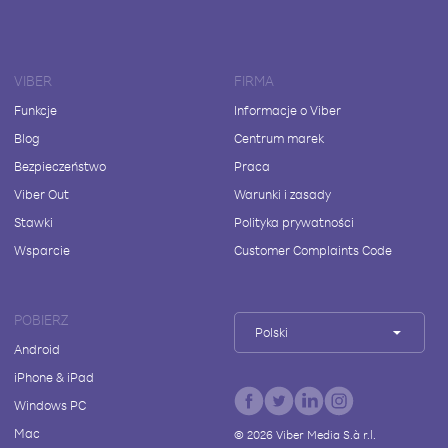
VIBER
FIRMA
Funkcje
Informacje o Viber
Blog
Centrum marek
Bezpieczeństwo
Praca
Viber Out
Warunki i zasady
Stawki
Polityka prywatności
Wsparcie
Customer Complaints Code
POBIERZ
Polski
Android
iPhone & iPad
Windows PC
Mac
©
2026
Viber Media S.à r.l.