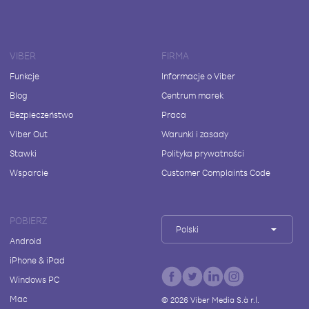
VIBER
FIRMA
Funkcje
Informacje o Viber
Blog
Centrum marek
Bezpieczeństwo
Praca
Viber Out
Warunki i zasady
Stawki
Polityka prywatności
Wsparcie
Customer Complaints Code
POBIERZ
Polski
Android
iPhone & iPad
Windows PC
Mac
©
2026
Viber Media S.à r.l.