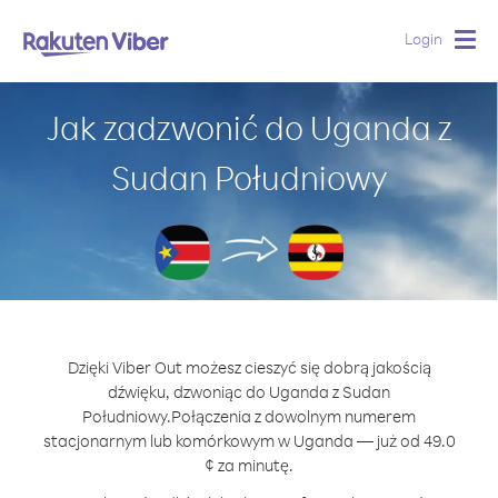
Login
Togg
navig
Jak zadzwonić do Uganda z
Sudan Południowy
Dzięki Viber Out możesz cieszyć się dobrą jakością
dźwięku, dzwoniąc do Uganda z Sudan
Południowy.
Połączenia z dowolnym numerem
stacjonarnym lub komórkowym w Uganda — już od 49.0
¢ za minutę.