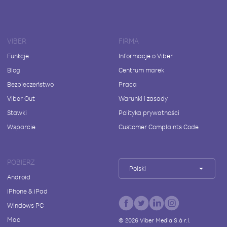
VIBER
FIRMA
Funkcje
Informacje o Viber
Blog
Centrum marek
Bezpieczeństwo
Praca
Viber Out
Warunki i zasady
Stawki
Polityka prywatności
Wsparcie
Customer Complaints Code
POBIERZ
Polski
Android
iPhone & iPad
Windows PC
Mac
©
2026
Viber Media S.à r.l.