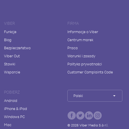
VIBER
FIRMA
Funkcje
Informacje o Viber
Blog
Centrum marek
Bezpieczeństwo
Praca
Viber Out
Warunki i zasady
Stawki
Polityka prywatności
Wsparcie
Customer Complaints Code
POBIERZ
Polski
Android
iPhone & iPad
Windows PC
Mac
©
2026
Viber Media S.à r.l.