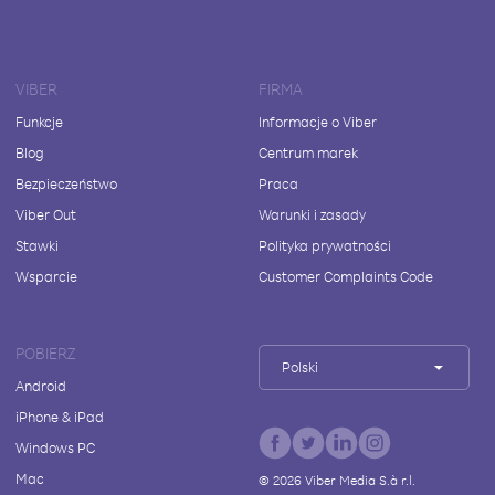
VIBER
FIRMA
Funkcje
Informacje o Viber
Blog
Centrum marek
Bezpieczeństwo
Praca
Viber Out
Warunki i zasady
Stawki
Polityka prywatności
Wsparcie
Customer Complaints Code
POBIERZ
Polski
Android
iPhone & iPad
Windows PC
Mac
©
2026
Viber Media S.à r.l.