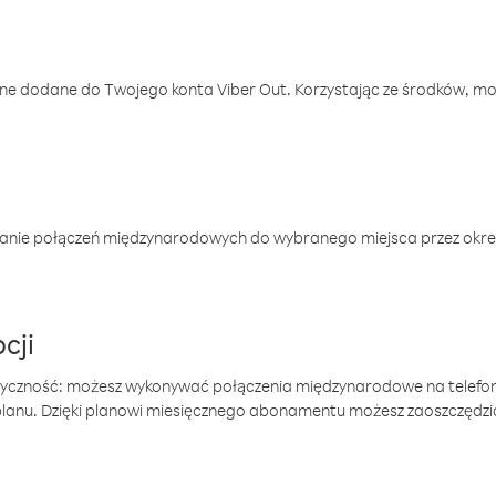
one dodane do Twojego konta Viber Out. Korzystając ze środków, m
anie połączeń międzynarodowych do wybranego miejsca przez okres
cji
tyczność: możesz wykonywać połączenia międzynarodowe na telefo
 planu. Dzięki planowi miesięcznego abonamentu możesz zaoszczędz