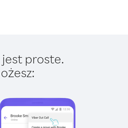
jest proste.
ożesz: