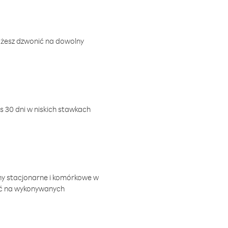
ożesz dzwonić na dowolny
 30 dni w niskich stawkach
ny stacjonarne i komórkowe w
ić na wykonywanych