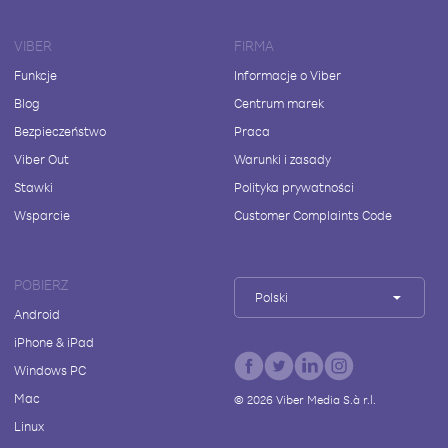
VIBER
FIRMA
Funkcje
Informacje o Viber
Blog
Centrum marek
Bezpieczeństwo
Praca
Viber Out
Warunki i zasady
Stawki
Polityka prywatności
Wsparcie
Customer Complaints Code
POBIERZ
Polski
Android
iPhone & iPad
Windows PC
Mac
©
2026
Viber Media S.à r.l.
Linux