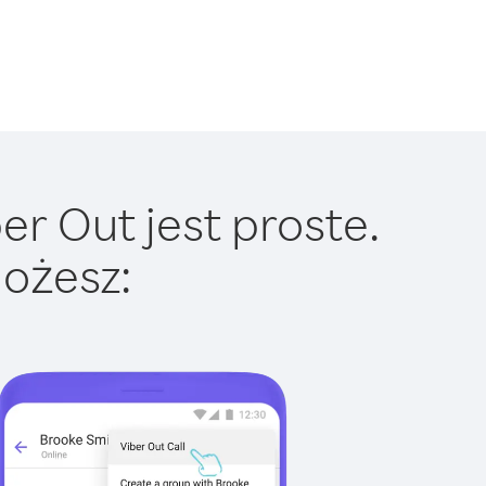
er Out jest proste.
ożesz: