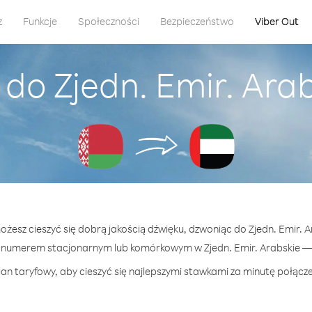
z
Funkcje
Społeczności
Bezpieczeństwo
Viber Out
do Zjedn. Emir. Arab
ożesz cieszyć się dobrą jakością dźwięku, dzwoniąc do Zjedn. Emir. A
numerem stacjonarnym lub komórkowym w Zjedn. Emir. Arabskie — j
an taryfowy, aby cieszyć się najlepszymi stawkami za minutę połączen