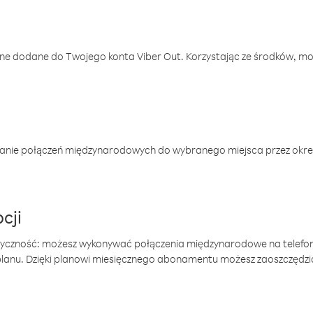
one dodane do Twojego konta Viber Out. Korzystając ze środków, m
anie połączeń międzynarodowych do wybranego miejsca przez okres
cji
tyczność: możesz wykonywać połączenia międzynarodowe na telefo
 planu. Dzięki planowi miesięcznego abonamentu możesz zaoszczędz