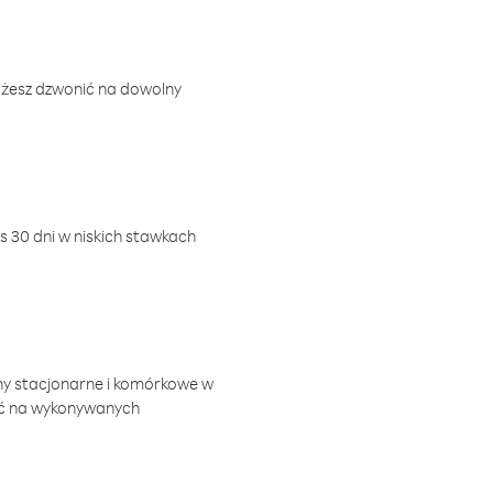
ożesz dzwonić na dowolny
 30 dni w niskich stawkach
ny stacjonarne i komórkowe w
ić na wykonywanych