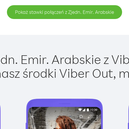
Pokaż stawki połączeń z Zjedn. Emir. Arabskie
n. Emir. Arabskie z Vib
asz środki Viber Out, m