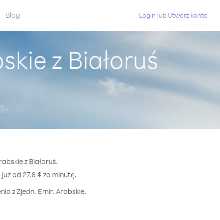
Blog
Login
lub
Utwórz konto
skie z Białoruś
rabskie z Białoruś.
uż od 27.6 ¢ za minutę.
ia z Zjedn. Emir. Arabskie.